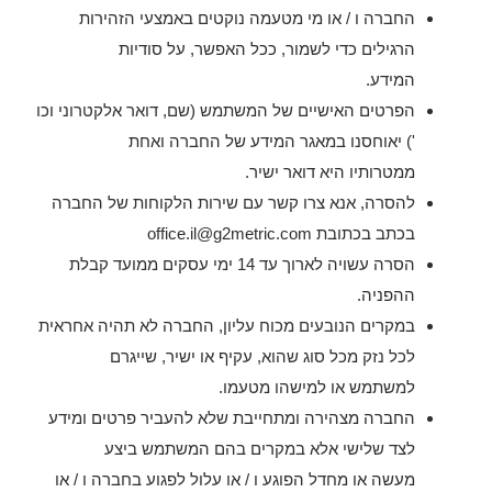
החברה ו / או מי מטעמה נוקטים באמצעי הזהירות
הרגילים כדי לשמור, ככל האפשר, על סודיות
המידע.
הפרטים האישיים של המשתמש (שם, דואר אלקטרוני וכו
') יאוחסנו במאגר המידע של החברה ואחת
ממטרותיו היא דואר ישיר.
להסרה, אנא צרו קשר עם שירות הלקוחות של החברה
בכתב בכתובת
office.il@g2metric.com
הסרה עשויה לארוך עד 14 ימי עסקים ממועד קבלת
ההפניה.
במקרים הנובעים מכוח עליון, החברה לא תהיה אחראית
לכל נזק מכל סוג שהוא, עקיף או ישיר, שייגרם
למשתמש או למישהו מטעמו.
החברה מצהירה ומתחייבת שלא להעביר פרטים ומידע
לצד שלישי אלא במקרים בהם המשתמש ביצע
מעשה או מחדל הפוגע ו / או עלול לפגוע בחברה ו / או