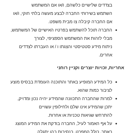
בצדדים שלישיים כלשהם, ו/או אם המשתמש
השתמש בשירותי החברה לבצע מעשה בלתי חוקי, ו/או
אם החברה קיבלה צו מבית משפט.
החברה תוכל להשתמש בפרטיו האישיים של המשתמש,
מבלי לזהות את המשתמש הספציפי, לצורך
ניתוח מידע סטטיסטי והצגתו ו / או העברתו לצדדים
אחרים.
אחריות, זכויות יוצרים וקניין רוחני
כל המידע המופיע באתר והתוכנה העומדת בבסיס מוצע
לציבור כמות שהוא.
למרות שהחברה התכוונה שהמידע יהיה נכון ומדויק,
יתכן שהמידע אינו שלם ולחילופין עשויים
להתרחש שגיאות טכניות או אחרות.
על אף האמור לעיל, החברה בודקת את המידע המוצג
באתר, כולל המפרט, בנסיבות בהן יתגלה