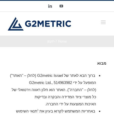
Ski
LinkedIn
YouTube
t
conten
Home
תקנון
מבוא
ברוך הבא לאתר של G2metric Israel (להלן – "האתר")
המופעל על ידי G2metric Ltd., 514963982
(להלן – "החברה"). האתר הוא חלון ראווה וירטואלי של
כל מוצרי ציוד המדידה והבקרה ובדיקות
האיכות המוצעות על ידי החברה.
באחריות המשתמש לקרוא בעיון את "תנאי השימוש